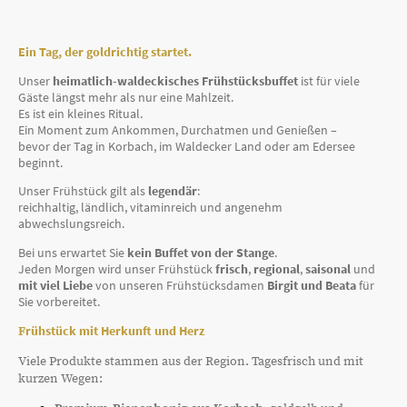
Ein Tag, der goldrichtig startet.
Unser
heimatlich-waldeckisches Frühstücksbuffet
ist für viele
Gäste längst mehr als nur eine Mahlzeit.
Es ist ein kleines Ritual.
Ein Moment zum Ankommen, Durchatmen und Genießen –
bevor der Tag in Korbach, im Waldecker Land oder am Edersee
beginnt.
Unser Frühstück gilt als
legendär
:
reichhaltig, ländlich, vitaminreich und angenehm
abwechslungsreich.
Bei uns erwartet Sie
kein Buffet von der Stange
.
Jeden Morgen wird unser Frühstück
frisch
,
regional
,
saisonal
und
mit viel Liebe
von unseren Frühstücksdamen
Birgit und Beata
für
Sie vorbereitet.
rühstück mit Herkunft und Herz
F
Viele Produkte stammen aus der Region. Tagesfrisch und mit
kurzen Wegen: