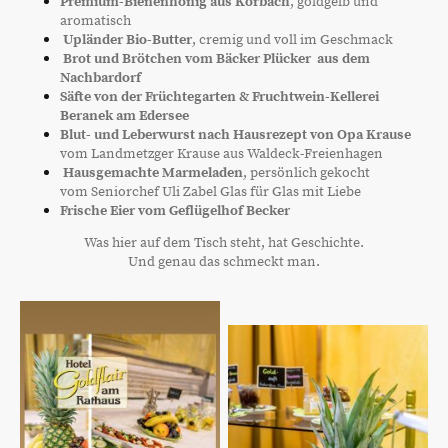
Premium-Bienenhonig aus Korbach
, goldgelb und
aromatisch
Upländer Bio-Butter
, cremig und voll im Geschmack
Brot und Brötchen vom Bäcker Plücker aus dem
Nachbardorf
Säfte von der Früchtegarten & Fruchtwein-Kellerei
Beranek am Edersee
Blut- und Leberwurst nach Hausrezept von Opa Krause
vom Landmetzger Krause aus Waldeck-Freienhagen
Hausgemachte Marmeladen
, persönlich gekocht
vom Seniorchef Uli Zabel Glas für Glas mit Liebe
Frische Eier vom Geflügelhof Becker
Was hier auf dem Tisch steht, hat Geschichte.
Und genau das schmeckt man.