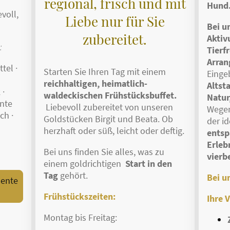
regional, frisch und mit
Hund
voll,
Liebe nur für Sie
Bei u
zubereitet.
Aktiv
:
Tierf
Arran
tel ·
Starten Sie Ihren Tag mit einem
Eingeb
reichhaltigen, heimatlich-
Altst
 ·
waldeckischen Frühstücksbuffet.
Natur
nte
Liebevoll zubereitet von unseren
Wegen
sch ·
Goldstücken Birgit und Beata. Ob
der i
herzhaft oder süß, leicht oder deftig.
entsp
Erleb
Bei uns finden Sie alles, was zu
vierb
einem goldrichtigen
Start in den
Tag
gehört.​
Bei un
mente
Frühstückszeiten:
Ihre
V
Montag bis Freitag: