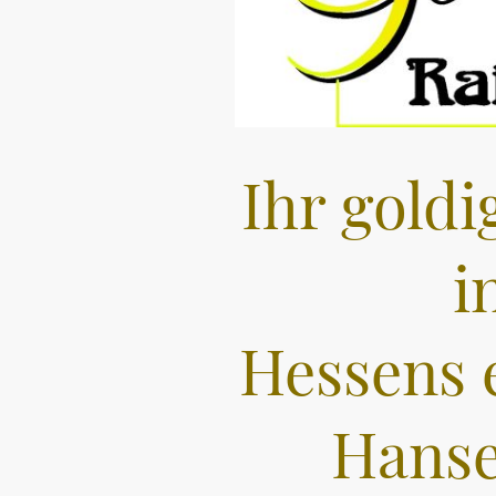
Ihr goldi
i
Hessens 
Hanse