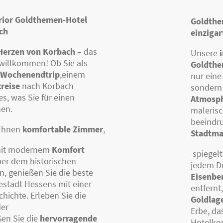
rior Goldthemen-Hotel
Goldthe
ch
einzigar
 Herzen von Korbach
– das
Unsere
h willkommen! Ob Sie als
Goldth
Wochenendtrip
,einem
nur eine
reise
nach Korbach
sondern
s, was Sie für einen
Atmosp
hen.
maleris
beeindr
 Ihnen
komfortable Zimmer
,
Stadtma
it modernem
Komfort
spiegelt
ber dem historischen
jedem De
, genießen Sie die beste
Eisenbe
estadt Hessens mit einer
entfernt
hichte. Erleben Sie die
Goldlag
der
Erbe, das
ßen Sie die
hervorragende
Hotelkon