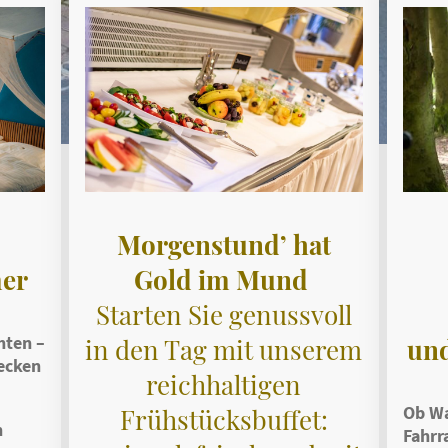
Morgenstund’ hat
Gold im Mund
er
Starten Sie genussvoll
hten –
in den Tag mit unserem
und
ecken
reichhaltigen
Ob Wa
Frühstücksbuffet:
n
Fahrr