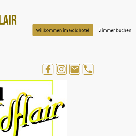
flair
Willkommen im Goldhotel
Zimmer buchen
s