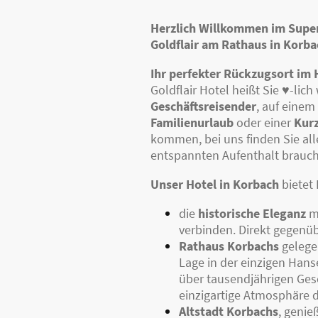
Herzlich Willkommen im Supe
Goldflair am Rathaus in Korba
Ihr perfekter Rückzugsort im
Goldflair Hotel heißt Sie ♥-lic
Geschäftsreisender
, auf einem
Familienurlaub
oder einer
Kurz
kommen, bei uns finden Sie alle
entspannten Aufenthalt brauc
Unser Hotel in Korbach
bietet
die
historische Eleganz
m
verbinden. Direkt gegenü
Rathaus Korbachs
gelegen
Lage in der einzigen Hans
über tausendjährigen Gesc
einzigartige Atmosphäre 
Altstadt Korbachs
, genie