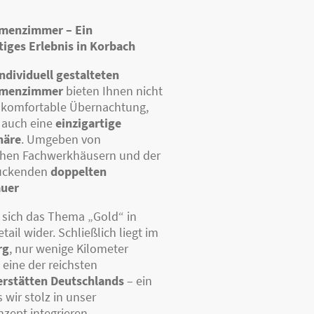
menzimmer – Ein
tiges Erlebnis in Korbach
individuell gestalteten
emenzimmer
bieten Ihnen nicht
 komfortable Übernachtung,
 auch eine
einzigartige
häre
. Umgeben von
chen Fachwerkhäusern und der
uckenden
doppelten
uer
 sich das Thema „Gold“ in
tail wider. Schließlich liegt im
rg
, nur wenige Kilometer
, eine der reichsten
erstätten Deutschlands
– ein
 wir stolz in unser
zept integrieren.