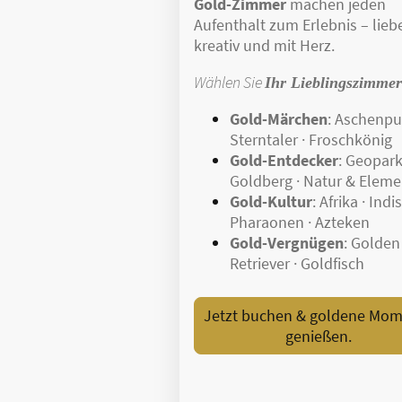
Gold-Zimmer
machen jeden
Aufenthalt zum Erlebnis – liebe
kreativ und mit Herz.
Wählen Sie
Ihr Lieblingszimmer
Gold-Märchen
: Aschenput
Sterntaler · Froschkönig
Gold-Entdecker
: Geopark
Goldberg · Natur & Eleme
Gold-Kultur
: Afrika · Indi
Pharaonen · Azteken
Gold-Vergnügen
: Golden
Retriever · Goldfisch
Jetzt buchen & goldene Mo
genießen.