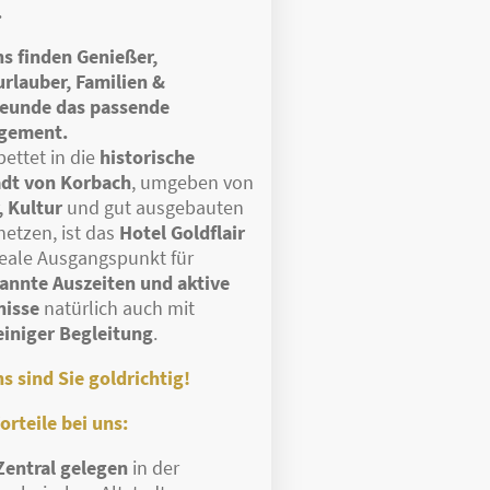
.
ns finden Genießer,
urlauber, Familien &
reunde das passende
gement.
ettet in die
historische
adt von Korbach
, umgeben von
, Kultur
und gut ausgebauten
etzen, ist das
Hotel Goldflair
deale Ausgangspunkt für
annte Auszeiten und aktive
nisse
natürlich auch mit
einiger Begleitung
.
s sind Sie goldrichtig!
orteile bei uns:
Zentral gelegen
in der